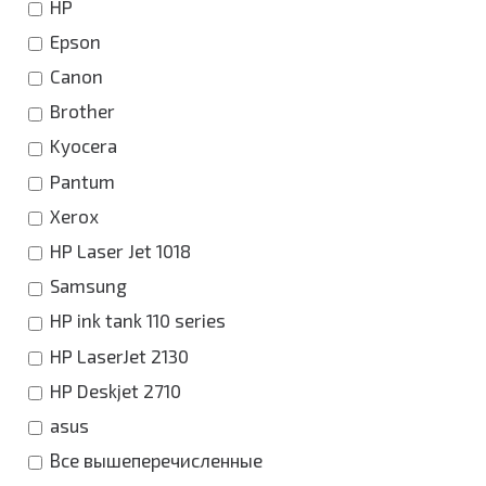
HP
Epson
Canon
Brother
Kyocera
Pantum
Xerox
HP Laser Jet 1018
Samsung
HP ink tank 110 series
HP LaserJet 2130
HP Deskjet 2710
asus
Все вышеперечисленные