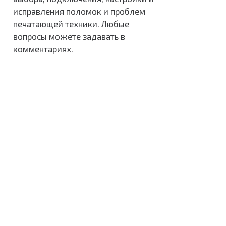
HP DeskJet 130
исправления поломок и проблем
laserJetM1132
печатающей техники. Любые
вопросы можете задавать в
HP LaserJet3100
комментариях.
DCP-T310
HP DeskJet 3635
HP Laser jet P1005
hp psc 1350
HP 2546
HP Laser MFP 137fnw
HP 22F
HP Ink Tank315
HP DeskJet D1663
HP Deskjet 2320
HP LASER JET 3050