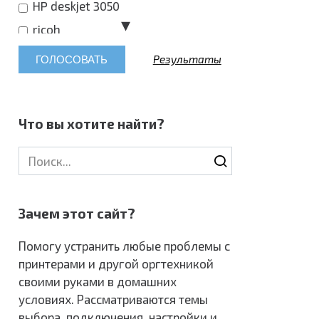
HP deskjet 3050
ricoh
Laser Jet Pro MFP M 132a
Результаты
HP Laser Jet MFP M28w
HP deksjet 3636
HP Laser Jet 600
Что вы хотите найти?
НР Deskjet 2520
Search
HP Laser Jet P 1005
for:
HP DESKJET ULTRA 4720
HP Laser Jet M1005 MFS
Зачем этот сайт?
HP 410
Помогу устранить любые проблемы с
hp laser jet m1120mfp
принтерами и другой оргтехникой
HP Laser Jet P1102
своими руками в домашних
условиях. Рассматриваются темы
HP Laser jet 1020
выбора, подключения, настройки и